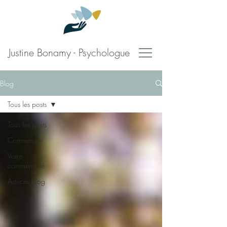
Justine Bonamy - Psychologue
Blog
Tous les posts
Tous les posts
Commencer
Votre
communauté
Astuces blog