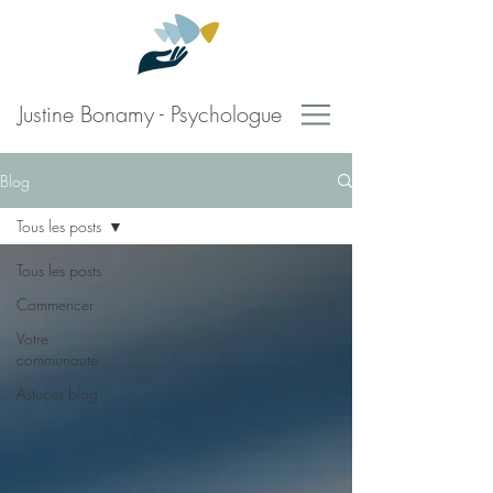
Justine Bonamy - Psychologue
Blog
Tous les posts
Tous les posts
Commencer
Votre
communauté
Astuces blog